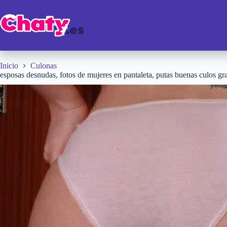
Saltar
al
contenido
Inicio
Culonas
esposas desnudas, fotos de mujeres en pantaleta, putas buenas culos gr