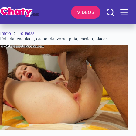
Saltar
al
VIDEOS
contenido
Inicio
Folladas
Follada, enculada, cachonda, zorra, puta, corrida, placer…