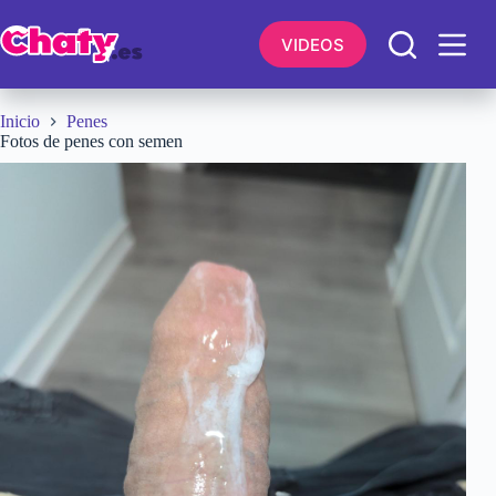
Saltar
al
VIDEOS
contenido
Inicio
Penes
Fotos de penes con semen