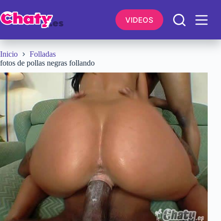
Saltar
al
VIDEOS
contenido
Inicio
Folladas
fotos de pollas negras follando