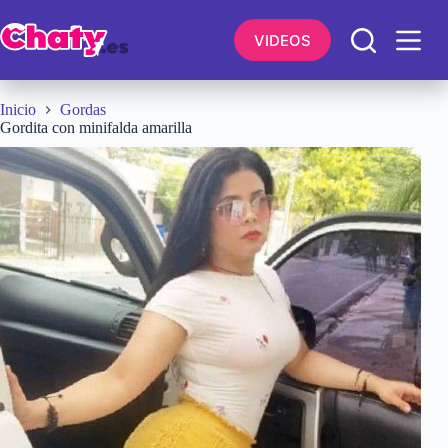
Saltar
al
VIDEOS
contenido
Inicio
Gordas
Gordita con minifalda amarilla