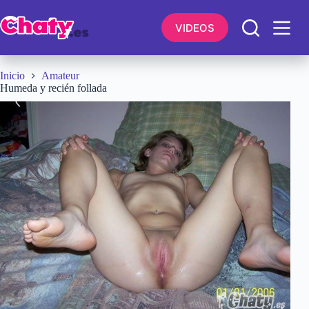
Saltar
al
VIDEOS
contenido
Inicio
Amateur
Humeda y recién follada