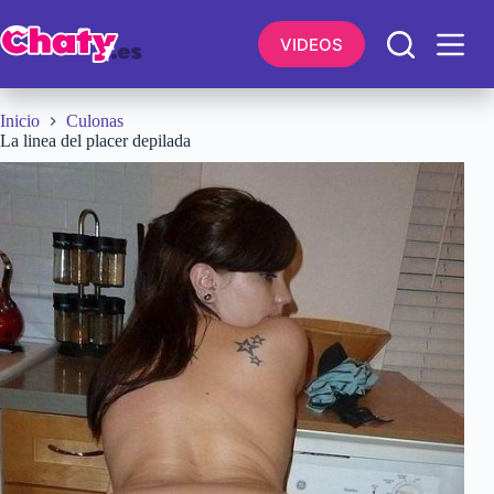
Saltar
al
VIDEOS
contenido
Inicio
Culonas
La linea del placer depilada