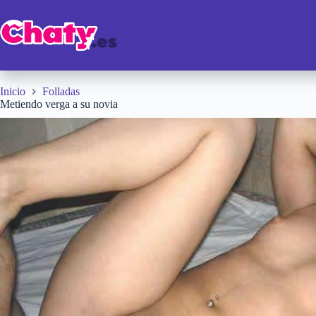
Saltar
al
contenido
Inicio
Folladas
Metiendo verga a su novia