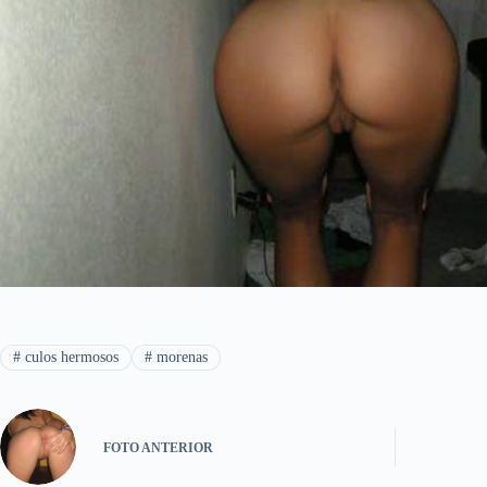
#
culos hermosos
#
morenas
FOTO
ANTERIOR