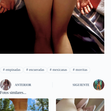
#
empinadas
#
encueradas
#
mexicanas
#
morritas
ANTERIOR
SIGUIENTE
Fotos similares...