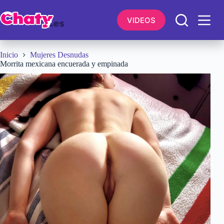
Saltar
al
VIDEOS
contenido
Inicio
Mujeres Desnudas
Morrita mexicana encuerada y empinada