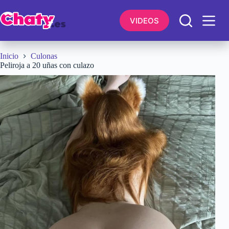
Saltar
al
VIDEOS
contenido
Inicio
Culonas
Peliroja a 20 uñas con culazo