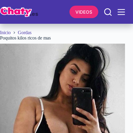
Saltar
al
VIDEOS
contenido
Inicio
Gordas
Poquitos kilos ricos de mas