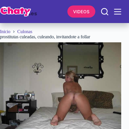
Saltar
al
VIDEOS
contenido
Inicio
Culonas
prostitutas culeadas, culeando, invitandote a follar