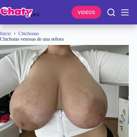
Saltar
al
VIDEOS
contenido
Inicio
Chichonas
Chichotas venosas de una señora