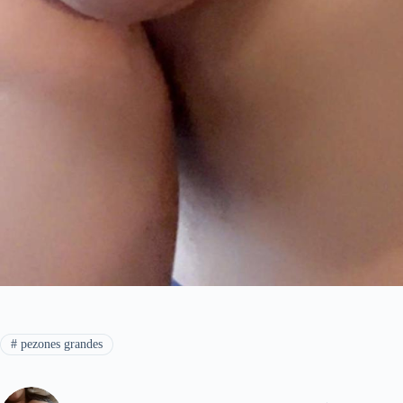
#
pezones grandes