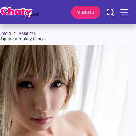
Saltar
al
VIDEOS
contenido
Inicio
Asiaticas
Japonesa rubia y tetona