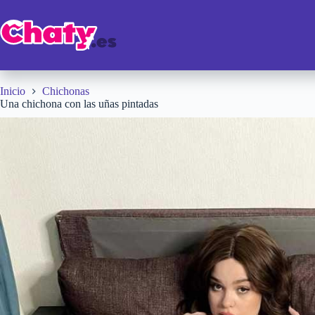
Saltar
al
contenido
Inicio
Chichonas
Una chichona con las uñas pintadas